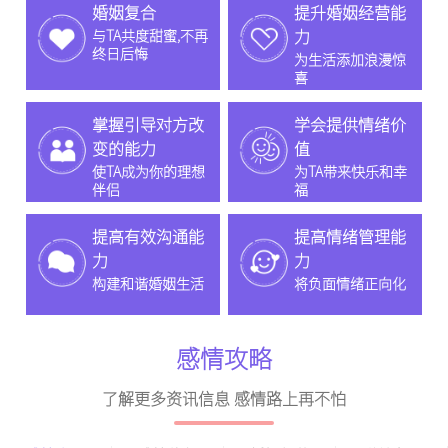
婚姻复合
提升婚姻经营能
与TA共度甜蜜,不再
力
终日后悔
为生活添加浪漫惊
喜
掌握引导对方改
学会提供情绪价
变的能力
值
使TA成为你的理想
为TA带来快乐和幸
伴侣
福
提高有效沟通能
提高情绪管理能
力
力
构建和谐婚姻生活
将负面情绪正向化
感情攻略
了解更多资讯信息 感情路上再不怕