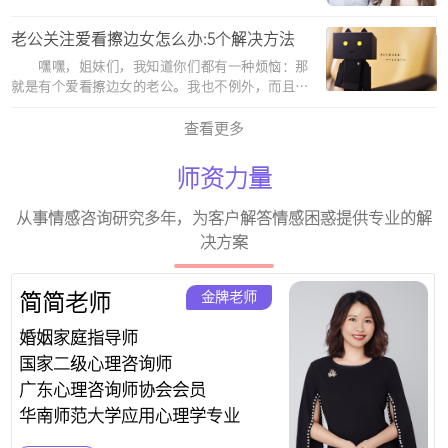
撞，经历了无数的波折和挫折。为了找到答案，我
曾经咨询过不少情感咨询师，但往往效果并不明
老公关注爱看擦边女怎么办:5个解决方法
显。直到我遇到了张春芳情....
嘿嘿，姐妹们，我知道你们都有一种烦恼：那
就是有个爱看擦边女的老公。我也不例外，而且我
还有一种感情洁癖，这让我更是感到困扰。但是，
我最近找到了5个解决方法，让我可以让自己感觉更
查看更多
好。 1.首先，我尝....
师资力量
从事情感咨询研究多年，为客户解答情感困惑提供专业的解
决方案
金牌老师
简简老师
婚姻家庭指导师
国家二级心理咨询师
广东心理咨询师协会会员
华南师范大学应用心理学专业