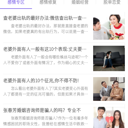
感情专区
感情修复
婚姻经营
脱单恋爱
查老婆出轨的最好办法:微信查出轨一查一个准
查老婆出轨的最好办法，那就是直接查老婆的
微信，如果老婆真的有出轨行为，可以说是一查一
个准，因为现在微信已经人们日常的热门通讯工
具，基本联系人都在微信，所以你看看老婆外面有
没有情况，可以看看老婆的微....
老婆外面有人一般有这10个表现:丈夫要警惕
老婆外面有人了一般会有哪些蛛丝马迹呢?一个
人不爱你了或者外面有情况了，作为细心的丈夫多
少会有点感觉，下面誉晟小编就给你送上老婆外面
有人的10个明显表现，希望对你有帮助! 老婆外
面有人一般有这10....
老婆外面有人的10个征兆,你不得不防!
怎么看出老婆外面有人了?其实老婆变心外面有
人了都是有一定的征兆可循的，但是如果才具体发
现呢，下面10个表现，你可疑对照看看! 老婆外
面有人的10个征兆，你不得不防! 征兆一：她突
张春芳婚姻咨询师是骗人的吗？专业不
然变得特别注重....
张春芳婚姻咨询师是否骗人?作为一位有着多年
情感困扰的职场女性，我曾经在感情生活中跌跌撞