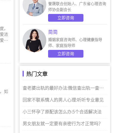
誉晟联合创始人、广东省心理咨询
师协会副会长
立即咨询
度，
简简
爱浓
婚姻家庭咨询师、心理健康指导
爱、
师、家庭指导师
进感
提出
立即咨询
热门文章
查老婆出轨的最好办法:微信查出轨一查一个准
，如
回家不联系情人的男人心理:听听专业意见
小三怀孕了原配该怎么办:5个合适解决法
男女朋友就一定要有亲密行为才正常吗？