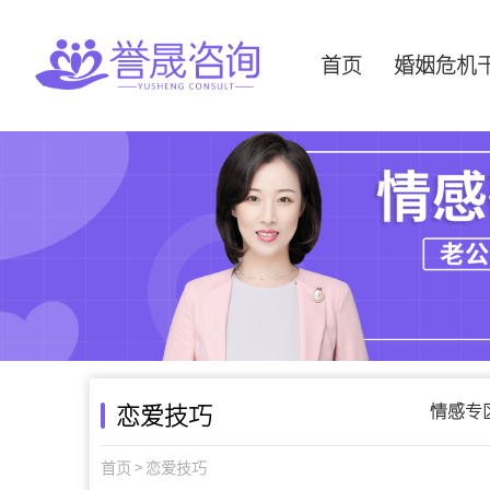
首页
婚姻危机
情感专
恋爱技巧
首页
>
恋爱技巧