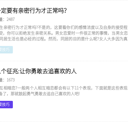
一定要有亲密行为才正常吗？
览量：2487
生亲密行为才正常吗?不是的，这要看你们的感情浓度以及自身的接受程
受，你可以拒绝发生亲密关系。男女恋爱时一件很正常的事情，当男女恋
同居生活也是必经的过程。然而，同居的目的是什么呢?女人大多因为真
男人却不一样，很多是为了做爱、为了性才同居。不可置否，”性爱”是增
爱技巧
的行为。可是，同居毕竟不等于婚姻，做爱的代价是未知的。故此很多人
一定要”做爱”吗?
1个征兆:让你勇敢去追喜欢的人
览量：1673
互相暗恋?一般两个人相互暗恋都会有以下11个表现，下面就是这些表现
备了，那就鼓起勇气勇敢去追自己喜欢的人吧!
爱技巧