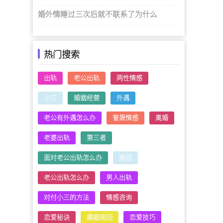
婚外情睡过三次后就不联系了为什么
热门搜索
出轨
老公出轨
两性情感
小三
婚姻经营
外遇
老公有外遇怎么办
誉晟情感
离婚
老婆出轨
第三者
面对老公出轨怎么办
挽回
老公出轨怎么办
男人出轨
对付小三的方法
情感咨询
恋爱秘诀
婚姻挽回
恋爱技巧