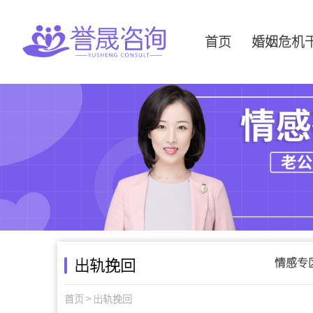
首页
婚姻危机
情感专
出轨挽回
首页
>
出轨挽回