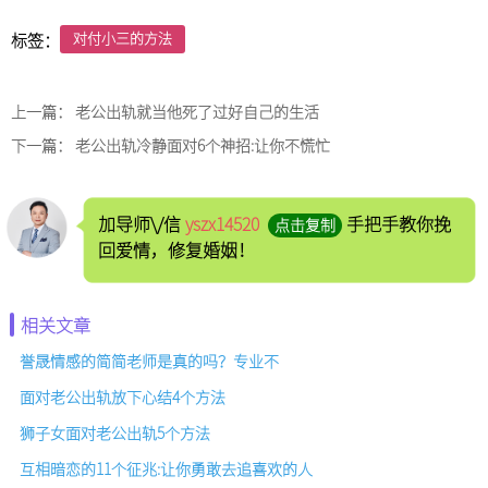
对付小三的方法
标签：
上一篇：
老公出轨就当他死了过好自己的生活
下一篇：
老公出轨冷静面对6个神招:让你不慌忙
加导师\/信
yszx14520
手把手教你挽
点击复制
回爱情，修复婚姻！
相关文章
誉晟情感的简简老师是真的吗？专业不
面对老公出轨放下心结4个方法
狮子女面对老公出轨5个方法
互相暗恋的11个征兆:让你勇敢去追喜欢的人