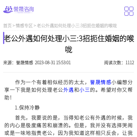
首页
>
情感专区
>
老公外遇如何处理小三:3招扼住婚姻的喉咙
老公外遇如何处理小三:3招扼住婚姻的喉
咙
来源：誉晟情感 2023-08-31 15:53:01
阅读次数：1112
作为一个有着相似经历的太太，
誉晟情感
小编想分
享一下我是如何处理老公
外遇
和
小三
的。希望对你又帮
助！
1.保持冷静
首先，我要说的是，当得知老公有外遇的时候，我
的内心是极度痛苦和崩溃的。但是，我并没有选择哭闹
或是一味地指责老公，因为我知道这样相只反会，让我