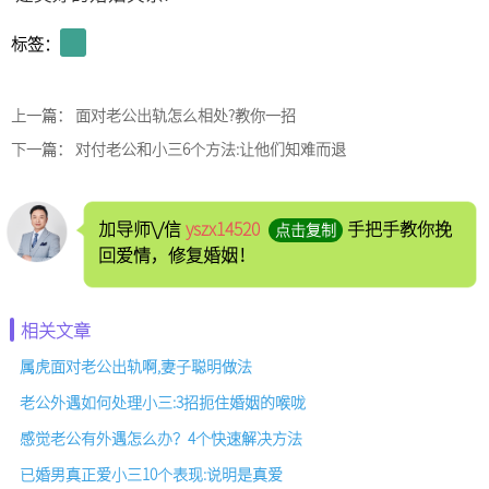
标签：
上一篇：
面对老公出轨怎么相处?教你一招
下一篇：
对付老公和小三6个方法:让他们知难而退
加导师\/信
yszx14520
手把手教你挽
点击复制
回爱情，修复婚姻！
相关文章
属虎面对老公出轨啊,妻子聪明做法
老公外遇如何处理小三:3招扼住婚姻的喉咙
感觉老公有外遇怎么办？4个快速解决方法
已婚男真正爱小三10个表现:说明是真爱