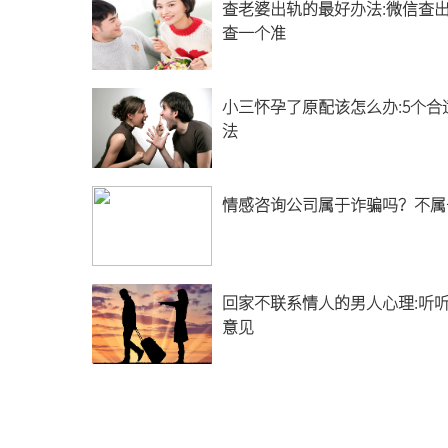
查老婆出轨的最好办法:微信查
查一个准
小三怀孕了原配该怎么办:5个合
法
情感咨询公司属于诈骗吗？不属
回家不联系情人的男人心理:听
意见