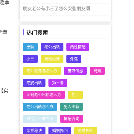
稳稳拿
朋友老公有小三了怎么安慰朋友啊
步骤
热门搜索
出轨
老公出轨
两性情感
小三
婚姻经营
外遇
老公有外遇怎么办
誉晟情感
离婚
老婆出轨
第三者
【实
面对老公出轨怎么办
挽回
老公出轨怎么办
男人出轨
对付小三的方法
情感咨询
恋爱秘诀
婚姻挽回
恋爱技巧