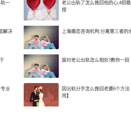
出轨一
老公出轨了怎么挽回他的心:4招
捏
适解决
上海婚恋咨询机构:分离第三者的
于
面对老公出轨怎么相处?教你一招
听专业
因出轨分手怎么挽回老婆6个方法
用】